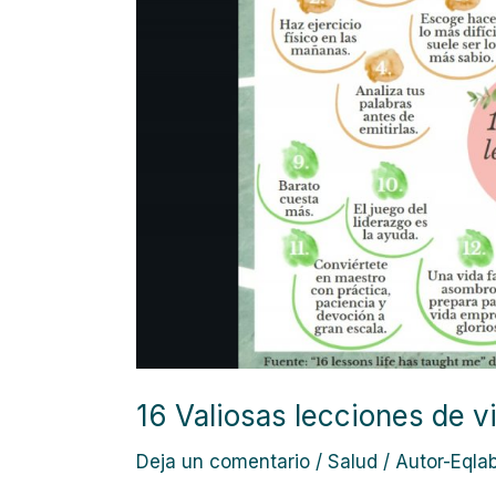
de
vida
16 Valiosas lecciones de v
Deja un comentario
/
Salud
/
Autor-Eqla