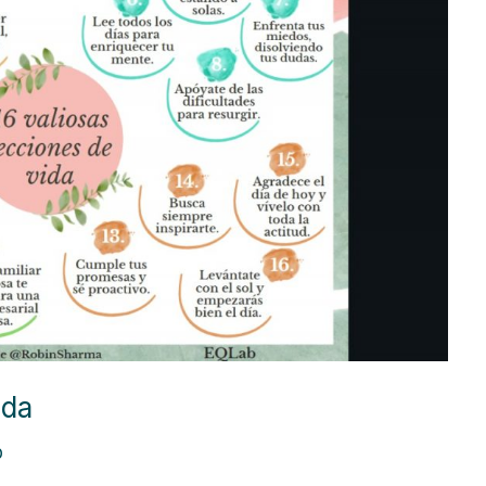
ida
b