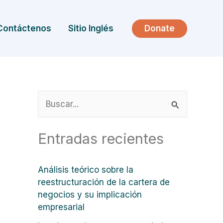
Donate
Contáctenos
Sitio Inglés
B
u
Entradas recientes
s
c
Análisis teórico sobre la
a
reestructuración de la cartera de
r
negocios y su implicación
empresarial
p